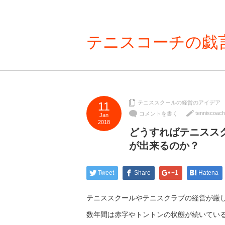
テニスコーチの戯
テニススクールの経営のアイデア
11
tenniscoach
コメントを書く
Jan
2018
どうすればテニスス
が出来るのか？
Tweet
Share
+1
Hatena
テニススクールやテニスクラブの経営が厳
数年間は赤字やトントンの状態が続いてい