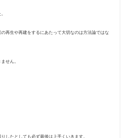
た。
業の再生や再建をするにあたって大切なのは方法論ではな
きません。
回りしたとしても必ず最後は上手くいきます。