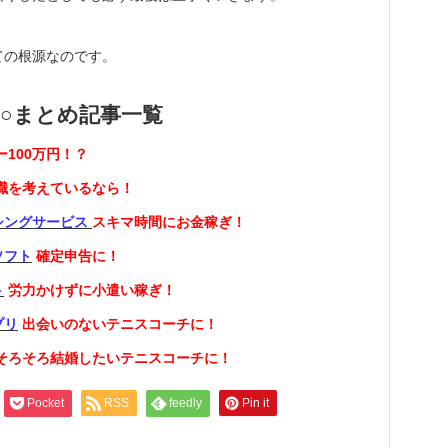
ての根源なのです。
○まとめ記事一覧
ー100万円！？
職を考えているなら！
シングサービス
スキマ時間にお金稼ぎ！
ソフト
確定申告に！
ト
労力かけずに小遣い稼ぎ！
プリ
出会いのないテニスコーチに！
そろそろ結婚したいテニスコーチに！
Pocket
RSS
feedly
Pin it