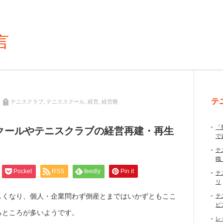
言
テ
テニスクラブ
,
テニススクール
,
経営
,
経営難
「
クールやテニスクラブの経営再建・再生
で
テ
職
Pocket
RSS
feedly
Pin it
テ
リ
しくなり、個人・企業問わず倒産とまではいかずともここ
テ
ビ
るところが多いようです。
レ