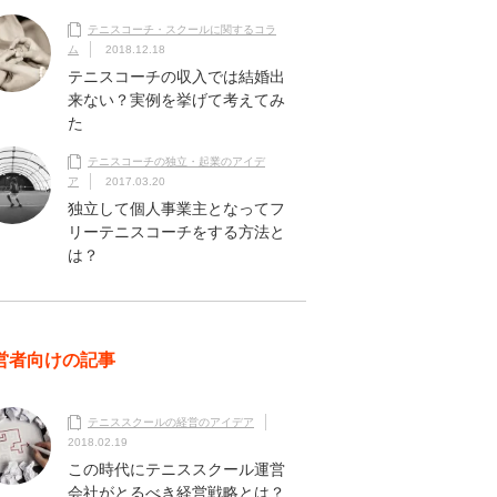
テニスコーチ・スクールに関するコラ
ム
2018.12.18
テニスコーチの収入では結婚出
来ない？実例を挙げて考えてみ
た
テニスコーチの独立・起業のアイデ
ア
2017.03.20
独立して個人事業主となってフ
リーテニスコーチをする方法と
は？
営者向けの記事
テニススクールの経営のアイデア
2018.02.19
この時代にテニススクール運営
会社がとるべき経営戦略とは？