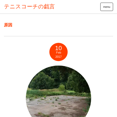
テニスコーチの戯言
menu
原因
10
Feb
2017